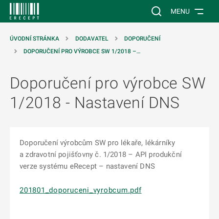
 NA HLAVNÍ OBSAH
Vyhledávání na web
MENU
ÚVODNÍ STRÁNKA
DODAVATEL
DOPORUČENÍ
DOPORUČENÍ PRO VÝROBCE SW 1/2018 –…
Doporučení pro výrobce SW
1/2018 - Nastavení DNS
Doporučení výrobcům SW pro lékaře, lékárníky
a zdravotní pojišťovny č. 1/2018 – API produkční
verze systému eRecept – nastavení DNS
201801_doporuceni_vyrobcum.pdf