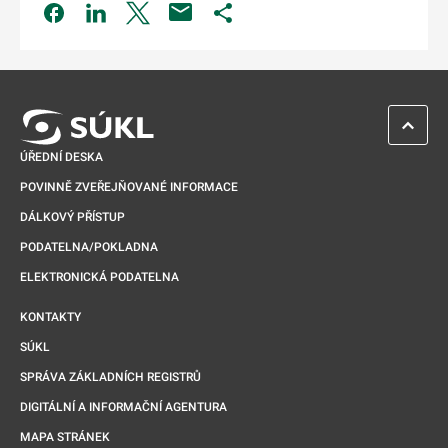
Odkaz se otevře na nové kartě
Odkaz se otevře na nové kartě
Odkaz se otevře na nové kartě
Odkaz se otevře na nové kartě
ZPĚT 
ÚŘEDNÍ DESKA
POVINNĚ ZVEŘEJŇOVANÉ INFORMACE
DÁLKOVÝ PŘÍSTUP
PODATELNA/POKLADNA
ELEKTRONICKÁ PODATELNA
KONTAKTY
SÚKL
SPRÁVA ZÁKLADNÍCH REGISTRŮ
DIGITÁLNÍ A INFORMAČNÍ AGENTURA
MAPA STRÁNEK