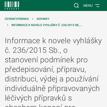
 NA HLAVNÍ OBSAH
Vyhledávání na web
MENU
ÚVODNÍ STRÁNKA
NOVINKY
INFORMACE K NOVELE VYHLÁŠKY Č. 236/2015 SB.,…
Informace k novele vyhlášky
č. 236/2015 Sb., o
stanovení podmínek pro
předepisování, přípravu,
distribuci, výdej a používání
individuálně připravovaných
léčivých přípravků s