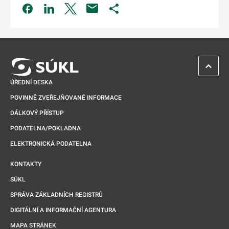
Odkaz se otevře na nové kartě
Odkaz se otevře na nové kartě
Odkaz se otevře na nové kartě
Odkaz se otevře na nové kartě
ZPĚT 
ÚŘEDNÍ DESKA
POVINNĚ ZVEŘEJŇOVANÉ INFORMACE
DÁLKOVÝ PŘÍSTUP
PODATELNA/POKLADNA
ELEKTRONICKÁ PODATELNA
KONTAKTY
SÚKL
SPRÁVA ZÁKLADNÍCH REGISTRŮ
DIGITÁLNÍ A INFORMAČNÍ AGENTURA
MAPA STRÁNEK