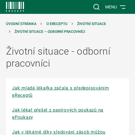
 NA HLAVNÍ OBSAH
Vyhledávání na web
MENU
ÚVODNÍ STRÁNKA
O ERECEPTU
ŽIVOTNÍ SITUACE
ŽIVOTNÍ SITUACE – ODBORNÍ PRACOVNÍCI
Životní situace - odborní
pracovníci
Jak mladá lékařka začala s předepisováním
eReceptů
Jak lékař přešel z papírových poukazů na
ePoukazy
Jak v lékárně díky sledování zásob můžou