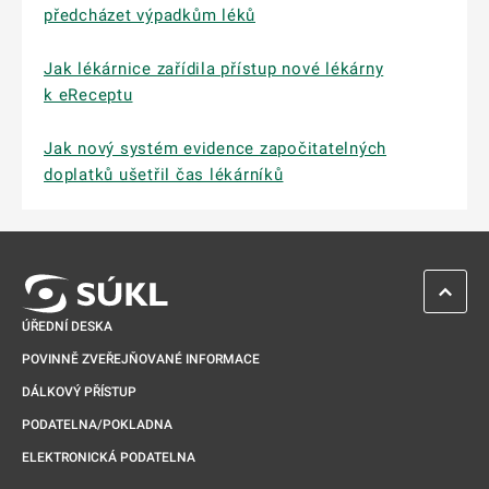
předcházet výpadkům léků
Jak lékárnice zařídila přístup nové lékárny
k eReceptu
Jak nový systém evidence započitatelných
doplatků ušetřil čas lékárníků
ZPĚT 
ÚŘEDNÍ DESKA
POVINNĚ ZVEŘEJŇOVANÉ INFORMACE
DÁLKOVÝ PŘÍSTUP
PODATELNA/POKLADNA
ELEKTRONICKÁ PODATELNA