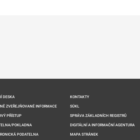
ře na nové kartě
Í DESKA
KONTAKTY
NNĚ ZVEŘEJŇOVANÉ INFORMACE
SÚKL
VÝ PŘÍSTUP
SPRÁVA ZÁKLADNÍCH REGISTRŮ
TELNA/POKLADNA
DIGITÁLNÍ A INFORMAČNÍ AGENTURA
TRONICKÁ PODATELNA
MAPA STRÁNEK