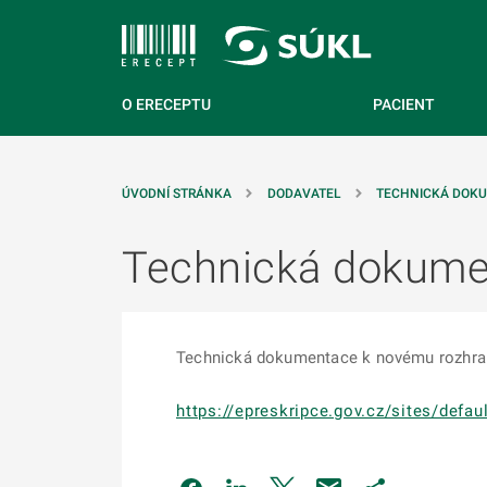
 NA HLAVNÍ OBSAH
O ERECEPTU
PACIENT
ÚVODNÍ STRÁNKA
DODAVATEL
TECHNICKÁ DOK
Technická dokumen
Technická dokumentace k novému rozhraní
https://epreskripce.gov.cz/sites/defa
Odkaz se otevře na nové kartě
Odkaz se otevře na nové kart
Odkaz se otevře na nov