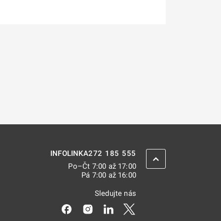
272 185 555
INFOLINKA
ZPĚT NAHORU
Po–Čt 7:00 až 17:00
Pá 7:00 až 16:00
Sledujte nás
Odkaz se otevře na nové kartě
Odkaz se otevře na nové kartě
Odkaz se otevře na nové kar
Odkaz se otevře na nov