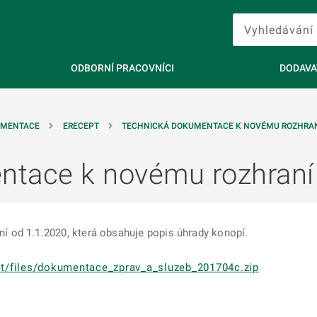
ODBORNÍ PRACOVNÍCI
DODAVA
UMENTACE
ERECEPT
TECHNICKÁ DOKUMENTACE K NOVÉMU ROZHRAN
tace k novému rozhraní
 od 1.1.2020, která obsahuje popis úhrady konopí.
ult/files/dokumentace_zprav_a_sluzeb_201704c.zip
ě
é kartě