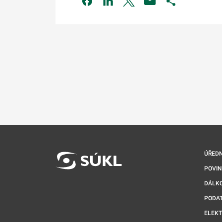
Odkaz se otev
ÚŘEDN
POVI
DÁLKO
PODA
ELEK