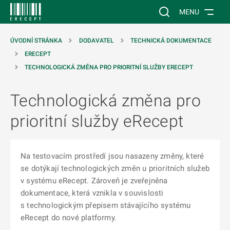
 NA HLAVNÍ OBSAH
Vyhledávání na web
MENU
ÚVODNÍ STRÁNKA
DODAVATEL
TECHNICKÁ DOKUMENTACE
ERECEPT
TECHNOLOGICKÁ ZMĚNA PRO PRIORITNÍ SLUŽBY ERECEPT
Technologická změna pro
prioritní služby eRecept
Na testovacím prostředí jsou nasazeny změny, které
se dotýkají technologických změn u prioritních služeb
v systému eRecept. Zároveň je zveřejněna
dokumentace, která vznikla v souvislosti
s technologickým přepisem stávajícího systému
eRecept do nové platformy.