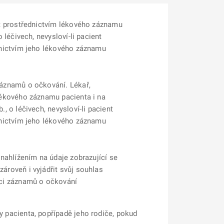
et prostřednictvím lékového záznamu
 léčivech, nevysloví-li pacient
dnictvím jeho lékového záznamu
záznamů o očkování. Lékař,
lékového záznamu pacienta i na
, o léčivech, nevysloví-li pacient
dnictvím jeho lékového záznamu
 nahlížením na údaje zobrazující se
ároveň i vyjádřit svůj souhlas
nci záznamů o očkování
 pacienta, popřípadě jeho rodiče, pokud