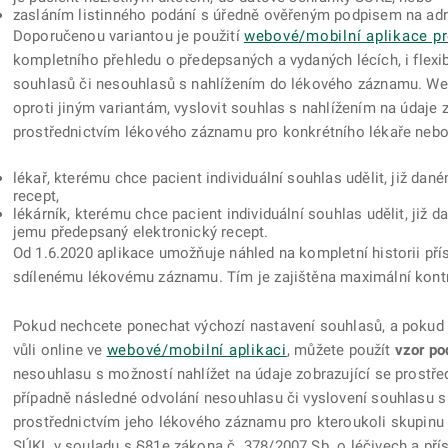
zasláním listinného podání s úředně ověřeným podpisem na adr
Doporučenou variantou je použití
webové/mobilní aplikace pr
kompletního přehledu o předepsaných a vydaných lécích, i flexi
souhlasů či nesouhlasů s nahlížením do lékového záznamu. We
oproti jiným variantám, vyslovit souhlas s nahlížením na údaje z
prostřednictvím lékového záznamu pro konkrétního lékaře nebo 
lékař, kterému chce pacient individuální souhlas udělit, již dan
recept,
lékárník, kterému chce pacient individuální souhlas udělit, již 
jemu předepsaný elektronický recept.
Od 1.6.2020 aplikace umožňuje náhled na kompletní historii př
sdílenému lékovému záznamu. Tím je zajištěna maximální kontr
Pokud nechcete ponechat výchozí nastavení souhlasů, a pokud
vůli online ve
webové/mobilní aplikaci
, můžete použít
vzor po
nesouhlasu s možností nahlížet na údaje zobrazující se prostř
případně následné odvolání nesouhlasu či vyslovení souhlasu s 
prostřednictvím jeho lékového záznamu pro kteroukoli skupinu 
SÚKL v souladu s §81e zákona č. 378/2007 Sb. o léčivech a pří