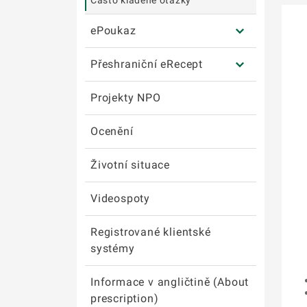
Často kladené otázky
ePoukaz
Přeshraniční eRecept
Projekty NPO
Ocenění
Životní situace
Videospoty
Registrované klientské
systémy
Informace v angličtině (About
prescription)