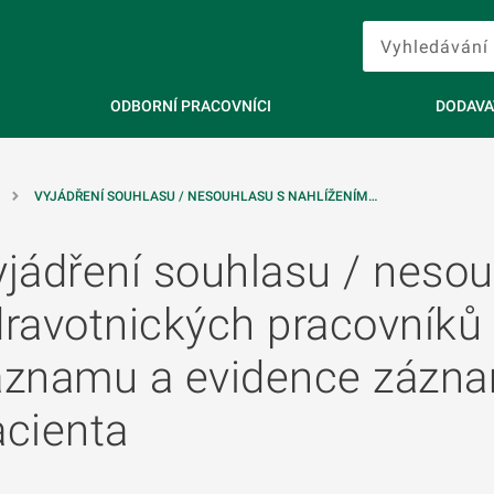
ODBORNÍ PRACOVNÍCI
DODAVA
VYJÁDŘENÍ SOUHLASU / NESOUHLASU S NAHLÍŽENÍM…
jádření souhlasu / nesou
dravotnických pracovníků
áznamu a evidence zázna
acienta