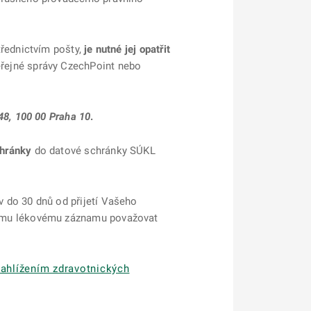
třednictvím pošty,
je nutné jej opatřit
eřejné správy CzechPoint nebo
/48, 100 00 Praha 10
.
chránky
do datové schránky SÚKL
v do 30 dnů od přijetí Vašeho
nému lékovému záznamu považovat
nahlížením zdravotnických