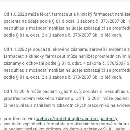
Od 1.6.2020 může lékař, farmaceut a klinický farmaceut nahlíž
pacienta na údaje podle § 81 d odst. 3 zákona č. 378/2007 Sb., o
nesouhlas s možností nahlížet na údaje zobrazující se prostře
podle § 81 e, odst. 2 a 3 zákona č. 378/2007 Sb., o léčivech.
Od 1.1.2022 je součástí lékového záznamu zároveň i evidence 
farmaceut a klinický farmaceut může nahlížet prostřednictvím 
záznamy o očkování podle § 81 d, odst. 4 zákona č. 378/2007 Sb.
nesouhlas s možností nahlížet na údaje zobrazující se prostře
podle § 81 e, odst. 2 a 3 zákona č. 378/2007 Sb., o léčivech.
Od 1.12.2019 může pacient vyjádřit svůj souhlas či nesouhlas s
prostřednictvím lékového záznamu. Od 1.12.2021 může pacient z
či nesouhlas s nahlížením zdravotnických pracovníků na evide
prostřednictvím
webové/mobilní aplikace pro pacienty
,
zasláním vyplněného formuláře prostřednictvím datové schránky
je pacient nezletilým dítětem, do datové schránky SÚKL, nebo