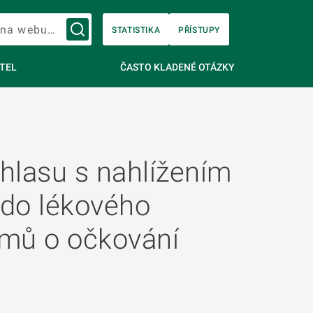
Vyhledávání na webu…
STATISTIKA
PŘÍSTUPY
TEL
ČASTO KLADENÉ OTÁZKY
hlasu s nahlížením
 do lékového
mů o očkování