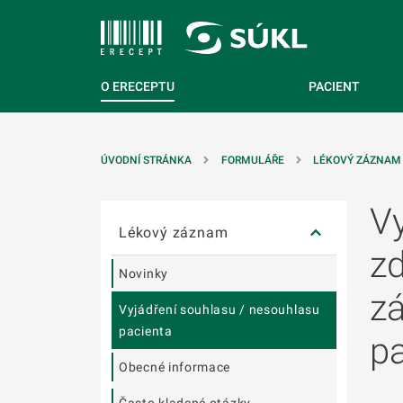
T NA POSTRANNÍ MENU
ÍT NA HLAVNÍ OBSAH
O ERECEPTU
PACIENT
ÚVODNÍ STRÁNKA
FORMULÁŘE
LÉKOVÝ ZÁZNAM
Přeskočit postranní menu
Vy
Lékový záznam
z
Novinky
z
Vyjádření souhlasu / nesouhlasu
pacienta
p
Obecné informace