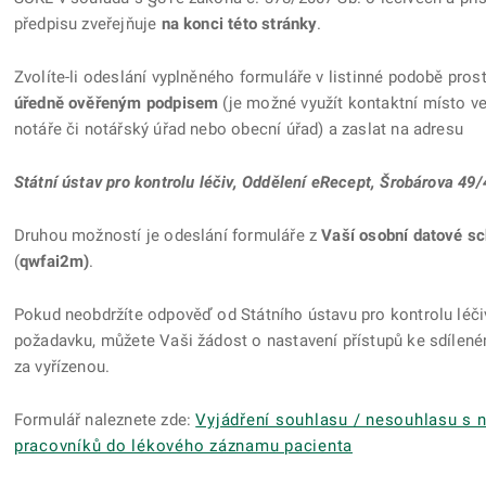
předpisu zveřejňuje
na konci této stránky
.
Zvolíte-li odeslání vyplněného formuláře v listinné podobě pros
úředně ověřeným podpisem
(je možné využít kontaktní místo v
notáře či notářský úřad nebo obecní úřad) a zaslat na adresu
Státní ústav pro kontrolu léčiv, Oddělení eRecept, Šrobárova 49
Druhou možností je odeslání formuláře z
Vaší osobní datové s
(
qwfai2m)
.
Pokud neobdržíte odpověď od Státního ústavu pro kontrolu léči
požadavku, můžete Vaši žádost o nastavení přístupů ke sdíle
za vyřízenou.
Formulář naleznete zde:
Vyjádření souhlasu / nesouhlasu s 
pracovníků do lékového záznamu pacienta