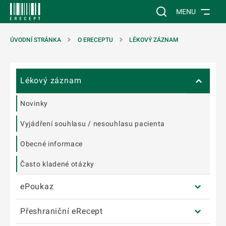
T NA POSTRANNÍ MENU
ÍT NA HLAVNÍ OBSAH
Vyhledávání na web
MENU
ÚVODNÍ STRÁNKA
O ERECEPTU
LÉKOVÝ ZÁZNAM
Přeskočit postranní menu
Lékový záznam
Novinky
Vyjádření souhlasu / nesouhlasu pacienta
Obecné informace
Často kladené otázky
ePoukaz
Přeshraniční eRecept