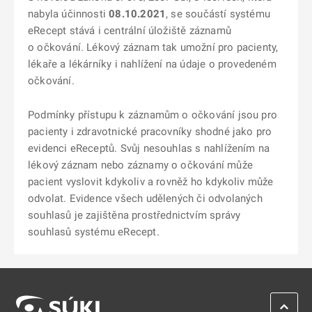
nabyla účinnosti
08.10.2021
, se součástí systému
eRecept stává i centrální úložiště záznamů
o očkování. Lékový záznam tak umožní pro pacienty,
lékaře a lékárníky i nahlížení na údaje o provedeném
očkování.
Podmínky přístupu k záznamům o očkování jsou pro
pacienty i zdravotnické pracovníky shodné jako pro
evidenci eReceptů. Svůj nesouhlas s nahlížením na
lékový záznam nebo záznamy o očkování může
pacient vyslovit kdykoliv a rovněž ho kdykoliv může
odvolat. Evidence všech udělených či odvolaných
souhlasů je zajištěna prostřednictvím správy
souhlasů systému eRecept.
ZPĚT 