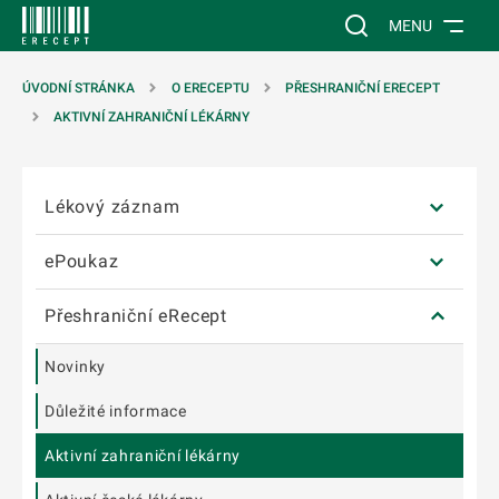
T NA POSTRANNÍ MENU
ÍT NA HLAVNÍ OBSAH
Vyhledávání na web
MENU
ÚVODNÍ STRÁNKA
O ERECEPTU
PŘESHRANIČNÍ ERECEPT
AKTIVNÍ ZAHRANIČNÍ LÉKÁRNY
Přeskočit postranní menu
Lékový záznam
ePoukaz
Přeshraniční eRecept
Novinky
Důležité informace
Aktivní zahraniční lékárny