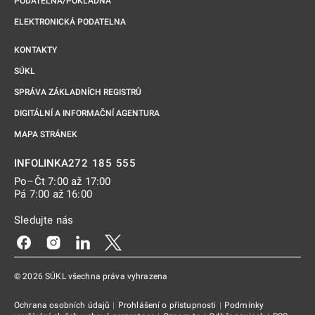
PODATELNA/POKLADNA
ELEKTRONICKÁ PODATELNA
KONTAKTY
SÚKL
SPRÁVA ZÁKLADNÍCH REGISTRŮ
DIGITÁLNÍ A INFORMAČNÍ AGENTURA
MAPA STRÁNEK
272 185 555
INFOLINKA
Po–Čt 7:00 až 17:00
Pá 7:00 až 16:00
Sledujte nás
Odkaz se otevře na nové kartě
Odkaz se otevře na nové kartě
Odkaz se otevře na nové kartě
Odkaz se otevře na nové kartě
© 2026 SÚKL všechna práva vyhrazena
Ochrana osobních údajů
|
Prohlášení o přístupnosti
|
Podmínky